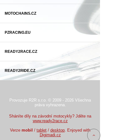
MOTOCHAINS.CZ
PZRACING.EU
READY2RACE.CZ
READY2RIDE.CZ
Provozuje R2R s.r.o. © 2009 - 2026 Všechna
práva vyhrazena.
Sháníte díly na závodní motocykly? Jděte na
www.ready2race.cz
Verze
mobil
/
tablet
/
desktop
. Enjoyed with
Digimadi.cz