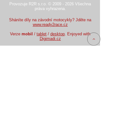
Provozuje R2R s.r.o. © 2009 - 2026 Všechna
práva vyhrazena.
Sháníte díly na závodní motocykly? Jděte na
www.ready2race.cz
Verze
mobil
/
tablet
/
desktop
. Enjoyed with
Digimadi.cz