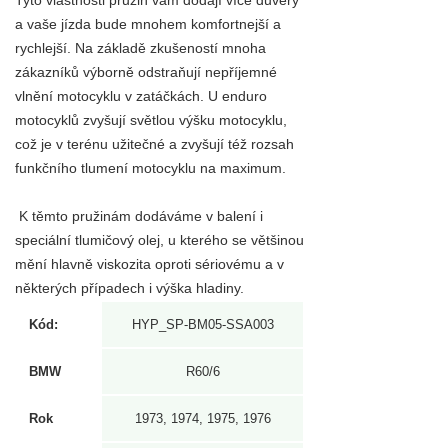
Tyto vlastnosti pružin vám dodají více důvěry
a vaše jízda bude mnohem komfortnejší a
rychlejší. Na základě zkušeností mnoha
zákazníků výborně odstraňují nepříjemné
vlnění motocyklu v zatáčkách. U enduro
motocyklů zvyšují světlou výšku motocyklu,
což je v terénu užitečné a zvyšují též rozsah
funkčního tlumení motocyklu na maximum.
K těmto pružinám dodáváme v balení i
speciální tlumičový olej, u kterého se většinou
mění hlavně viskozita oproti sériovému a v
některých případech i výška hladiny.
Kód:
HYP_SP-BM05-SSA003
BMW
R60/6
Rok
1973, 1974, 1975, 1976