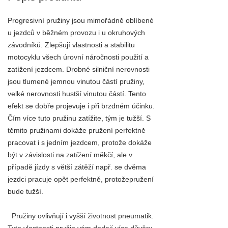
Progresivní pružiny jsou mimořádně oblíbené
u jezdců v běžném provozu i u okruhových
závodníků. Zlepšují vlastnosti a stabilitu
motocyklu všech úrovní náročnosti použití a
zatížení jezdcem. Drobné silniční nerovnosti
jsou tlumené jemnou vinutou částí pružiny,
velké nerovnosti hustší vinutou částí. Tento
efekt se dobře projevuje i při brzdném účinku.
Čím více tuto pružinu zatížite, tým je tužší. S
těmito pružinami dokáže pružení perfektně
pracovat i s jedním jezdcem, protože dokáže
být v závislosti na zatížení měkčí, ale v
případě jízdy s větší zátěží např. se dvěma
jezdci pracuje opět perfektně, protožepružení
bude tužší.
Pružiny ovlivňují i vyšší životnost pneumatik.