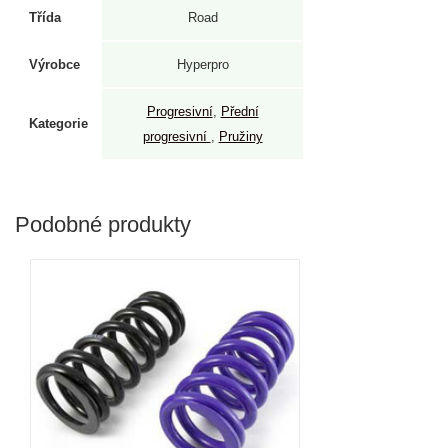
Třída
Road
Výrobce
Hyperpro
Progresivní
,
Přední
Kategorie
progresivní
,
Pružiny
Podobné produkty