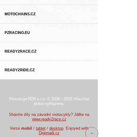
MOTOCHAINS.CZ
PZRACING.EU
READY2RACE.CZ
READY2RIDE.CZ
Provozuje R2R s.r.o. © 2009 - 2026 Všechna
práva vyhrazena.
Sháníte díly na závodní motocykly? Jděte na
www.ready2race.cz
Verze
mobil
/
tablet
/
desktop
. Enjoyed with
Digimadi.cz