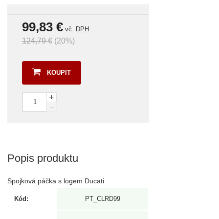
99,83 €
vč.
DPH
124,79 €
(20%)
KOUPIT
+
–
Popis produktu
Spojková páčka s logem Ducati
Kód:
PT_CLRD99