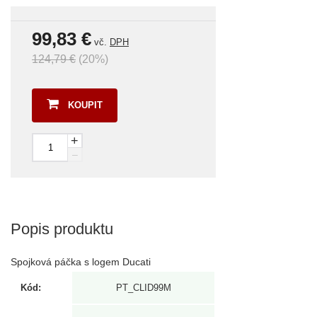
99,83 €
vč.
DPH
124,79 €
(20%)
KOUPIT
+
–
Popis produktu
Spojková páčka s logem Ducati
Kód:
PT_CLID99M