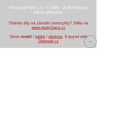
Provozuje R2R s.r.o. © 2009 - 2026 Všechna
práva vyhrazena.
Sháníte díly na závodní motocykly? Jděte na
www.ready2race.cz
Verze
mobil
/
tablet
/
desktop
. Enjoyed with
Digimadi.cz