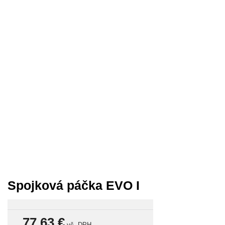
Spojková páčka EVO I
77,63 €
vč.
DPH