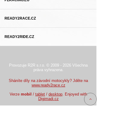
PZRACING.EU
READY2RACE.CZ
READY2RIDE.CZ
Provozuje R2R s.r.o. © 2009 - 2026 Všechna
práva vyhrazena.
Sháníte díly na závodní motocykly? Jděte na
www.ready2race.cz
Verze
mobil
/
tablet
/
desktop
. Enjoyed with
Digimadi.cz