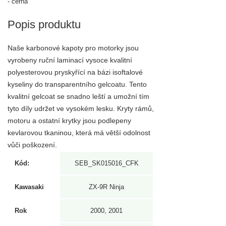
- černá
Popis produktu
Naše karbonové kapoty pro motorky jsou
vyrobeny ruční laminací vysoce kvalitní
polyesterovou pryskyřící na bázi isoftalové
kyseliny do transparentního gelcoatu. Tento
kvalitní gelcoat se snadno leští a umožní tím
tyto díly udržet ve vysokém lesku. Kryty rámů,
motoru a ostatní krytky jsou podlepeny
kevlarovou tkaninou, která má větší odolnost
vůči poškození.
Kód:
SEB_SK015016_CFK
Kawasaki
ZX-9R Ninja
Rok
2000, 2001