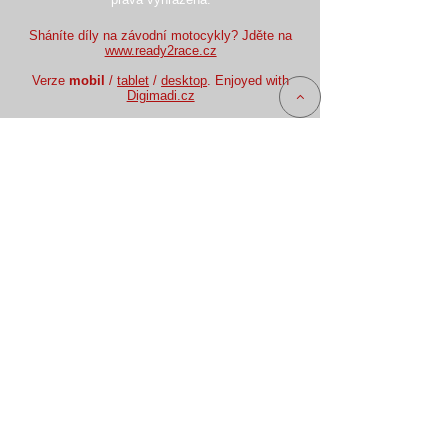
Sháníte díly na závodní motocykly? Jděte na
www.ready2race.cz
Verze
mobil
/
tablet
/
desktop
. Enjoyed with
Digimadi.cz