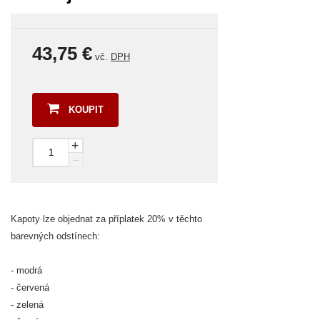
43,75 €
vč.
DPH
KOUPIT
+
–
Kapoty lze objednat za příplatek 20% v těchto
barevných odstínech:
- modrá
- červená
- zelená