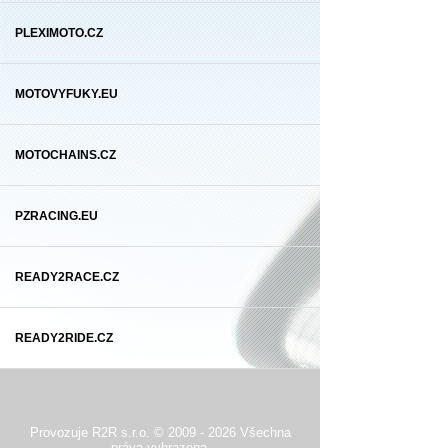
PLEXIMOTO.CZ
MOTOVYFUKY.EU
MOTOCHAINS.CZ
PZRACING.EU
READY2RACE.CZ
READY2RIDE.CZ
Provozuje R2R s.r.o. © 2009 - 2026 Všechna
práva vyhrazena.