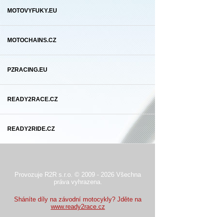
MOTOVYFUKY.EU
MOTOCHAINS.CZ
PZRACING.EU
READY2RACE.CZ
READY2RIDE.CZ
Provozuje R2R s.r.o. © 2009 - 2026 Všechna
práva vyhrazena.
Sháníte díly na závodní motocykly? Jděte na
www.ready2race.cz