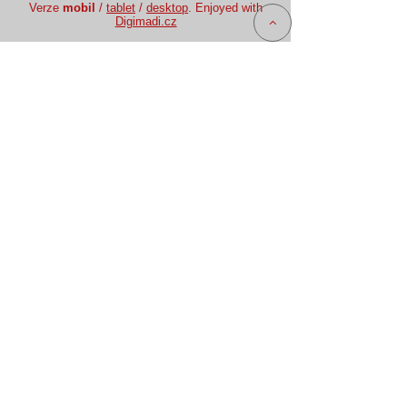
Verze
mobil
/
tablet
/
desktop
. Enjoyed with
Digimadi.cz