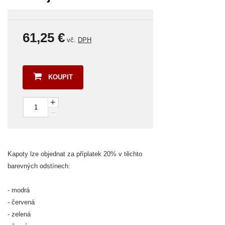
61,25 €
vč.
DPH
KOUPIT
+
–
Kapoty lze objednat za příplatek 20% v těchto
barevných odstínech:
- modrá
- červená
- zelená