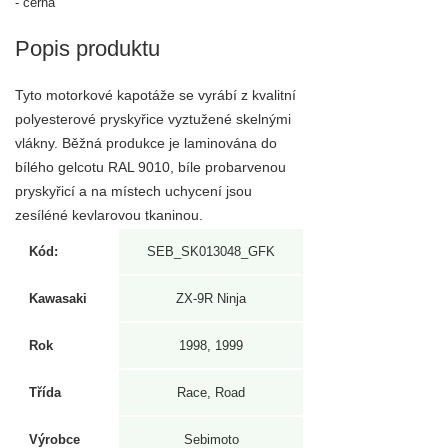
- černá
Popis produktu
Tyto motorkové kapotáže se vyrábí z kvalitní
polyesterové pryskyřice vyztužené skelnými
vlákny. Běžná produkce je laminována do
bílého gelcotu RAL 9010, bíle probarvenou
pryskyřicí a na místech uchycení jsou
zesíléné kevlarovou tkaninou.
Kód:
SEB_SK013048_GFK
Kawasaki
ZX-9R Ninja
Rok
1998, 1999
Třída
Race, Road
Výrobce
Sebimoto