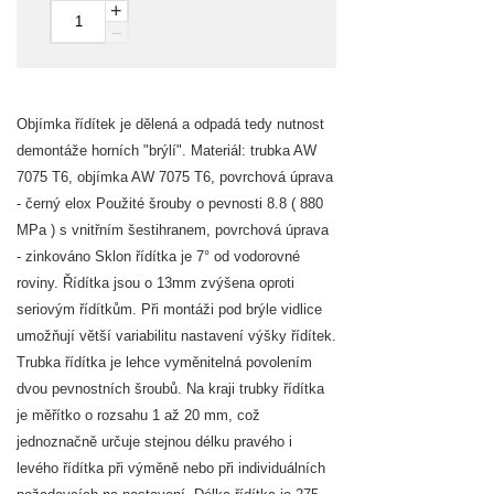
+
–
Objímka řídítek je dělená a odpadá tedy nutnost
demontáže horních "brýlí". Materiál: trubka AW
7075 T6, objímka AW 7075 T6, povrchová úprava
- černý elox Použité šrouby o pevnosti 8.8 ( 880
MPa ) s vnitřním šestihranem, povrchová úprava
- zinkováno Sklon řídítka je 7° od vodorovné
roviny. Řídítka jsou o 13mm zvýšena oproti
seriovým řídítkům. Při montáži pod brýle vidlice
umožňují větší variabilitu nastavení výšky řídítek.
Trubka řídítka je lehce vyměnitelná povolením
dvou pevnostních šroubů. Na kraji trubky řídítka
je měřítko o rozsahu 1 až 20 mm, což
jednoznačně určuje stejnou délku pravého i
levého řídítka při výměně nebo při individuálních