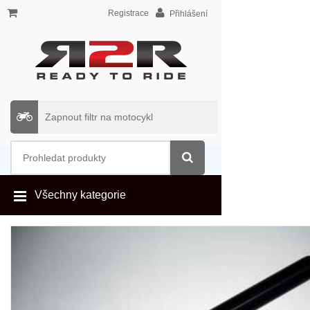
Registrace
Přihlášení
Zapnout filtr na motocykl
Všechny kategorie