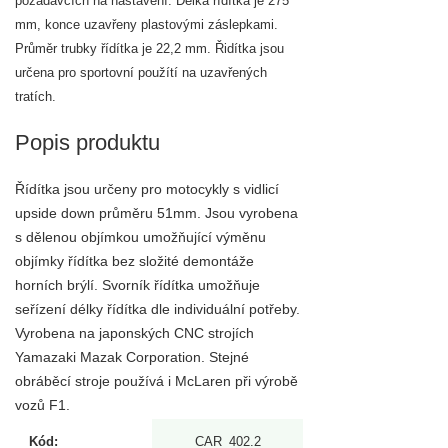
požadavcích na nastavení. Délka řídítka je 275
mm, konce uzavřeny plastovými záslepkami.
Průměr trubky řídítka je 22,2 mm. Řidítka jsou
určena pro sportovní použítí na uzavřených
tratích.
Popis produktu
Řídítka jsou určeny pro motocykly s vidlicí
upside down průměru 51mm. Jsou vyrobena
s dělenou objímkou umožňující výměnu
objímky řídítka bez složité demontáže
horních brýlí. Svorník řídítka umožňuje
seřízení délky řídítka dle individuální potřeby.
Vyrobena na japonských CNC strojích
Yamazaki Mazak Corporation. Stejné
obráběcí stroje používá i McLaren při výrobě
vozů F1.
Kód:
CAR_402.2