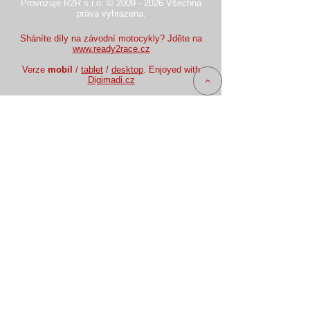
Provozuje R2R s.r.o. © 2009 - 2026 Všechna
práva vyhrazena.
Sháníte díly na závodní motocykly? Jděte na
www.ready2race.cz
Verze
mobil
/
tablet
/
desktop
. Enjoyed with
Digimadi.cz