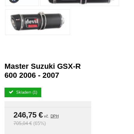
Master Suzuki GSX-R
600 2006 - 2007
Skladem (1)
246,75 €
vč.
DPH
705,04 €
(65%)