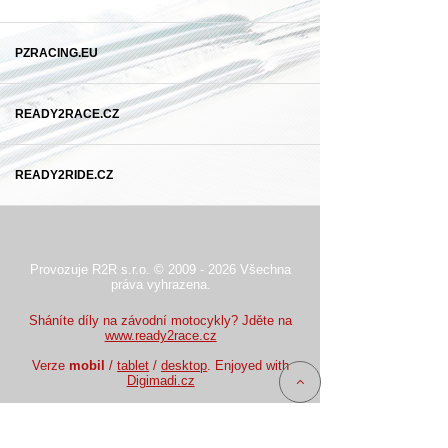
PZRACING.EU
READY2RACE.CZ
READY2RIDE.CZ
Provozuje R2R s.r.o. © 2009 - 2026 Všechna
práva vyhrazena.
Sháníte díly na závodní motocykly? Jděte na
www.ready2race.cz
Verze
mobil
/
tablet
/
desktop
. Enjoyed with
Digimadi.cz