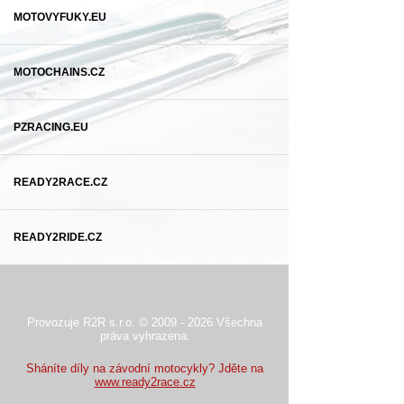
MOTOVYFUKY.EU
MOTOCHAINS.CZ
PZRACING.EU
READY2RACE.CZ
READY2RIDE.CZ
Provozuje R2R s.r.o. © 2009 - 2026 Všechna
práva vyhrazena.
Sháníte díly na závodní motocykly? Jděte na
www.ready2race.cz