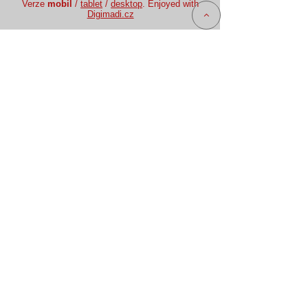
Verze
mobil
/
tablet
/
desktop
. Enjoyed with
Digimadi.cz