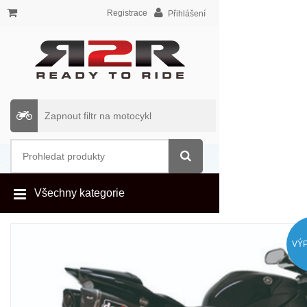
Registrace
Přihlášení
Zapnout filtr na motocykl
Všechny kategorie
VÝ