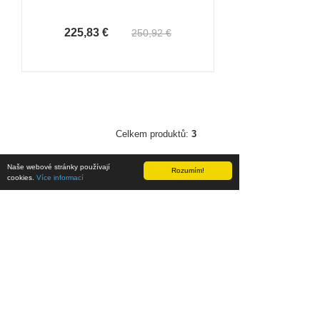
225,83 €
250,92 €
Celkem produktů:
3
Naše webové stránky používají
Rozumím!
cookies.
Více informací
AKTUALITY
NAŠE PROJEKTY
PLEXIMOTO.CZ