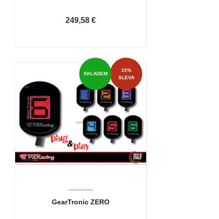
249,58 €
15%
SKLADEM
SLEVA
GearTronic ZERO