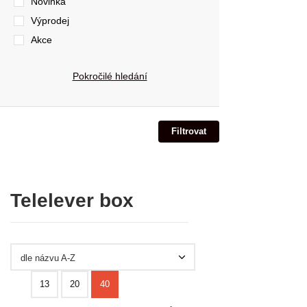
Novinka
Výprodej
Akce
Pokročilé hledání
Telelever box
dle názvu A-Z
13
20
40