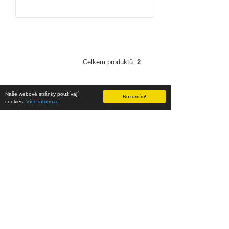
Celkem produktů:
2
Naše webové stránky používají
Rozumím!
cookies.
Více informací
AKTUALITY
NAŠE PROJEKTY
PLEXIMOTO.CZ
MOTOVYFUKY.EU