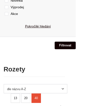
Novinka
Výprodej
Akce
Pokročilé hledání
Rozety
dle názvu A-Z
13
20
40