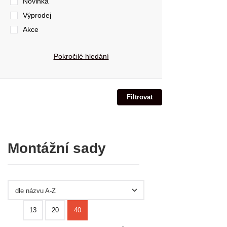
Novinka
Výprodej
Akce
Pokročilé hledání
Montážní sady
dle názvu A-Z
13
20
40