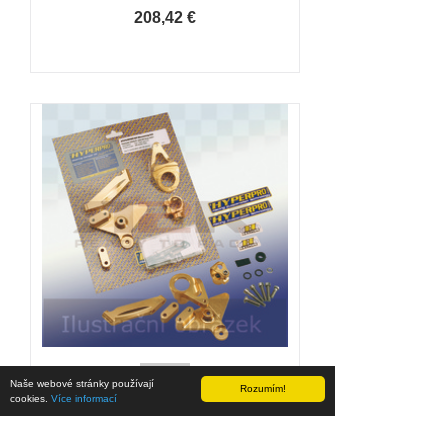
208,42 €
Naše webové stránky používají
Montážní sada pro tlumiče
Rozumím!
cookies.
Více informací
řízení