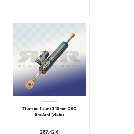
Tlumiče řízení 140mm CSC
lineární (zlatá)
267,42 €