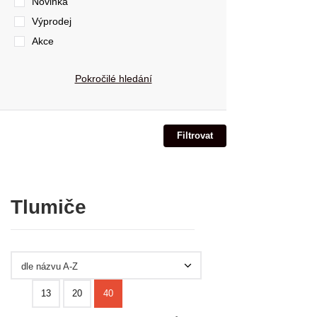
Novinka
Výprodej
Akce
Pokročilé hledání
Tlumiče
dle názvu A-Z
13
20
40