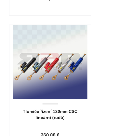
Tlumiče řízení 120mm CSC
lineární (rudá)
260,88 €