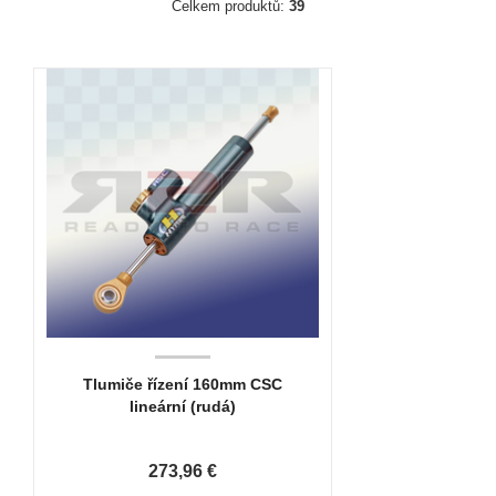
Celkem produktů:
39
Tlumiče řízení 160mm CSC
lineární (rudá)
273,96 €