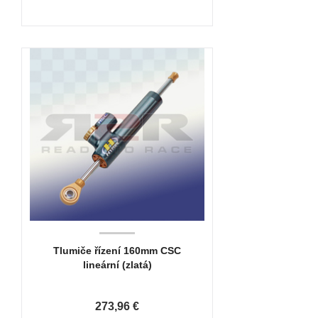
Tlumiče řízení 160mm CSC
lineární (zlatá)
273,96 €