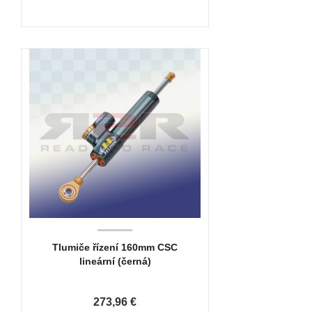
Tlumiče řízení 160mm CSC
lineární (černá)
273,96 €