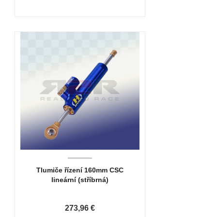
Tlumiče řízení 160mm CSC
lineární (stříbrná)
273,96 €