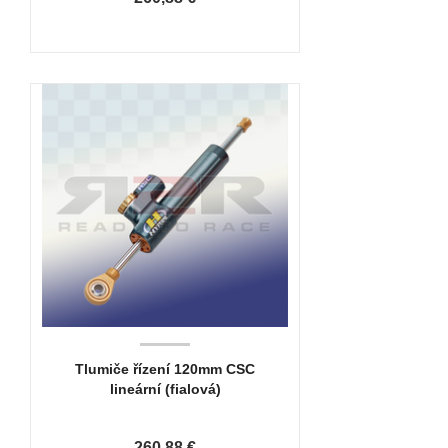
Tlumiče řízení 120mm CSC
lineární (fialová)
260,88 €