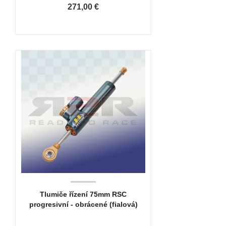
271,00 €
Tlumiče řízení 75mm RSC
progresivní - obrácené (fialová)