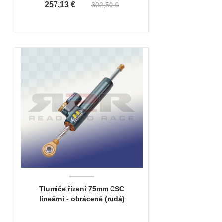
257,13 €
302,50 €
Tlumiče řízení 75mm CSC
lineární - obrácené (rudá)