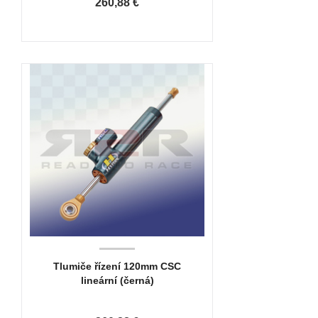
260,88 €
Tlumiče řízení 120mm CSC
lineární (černá)