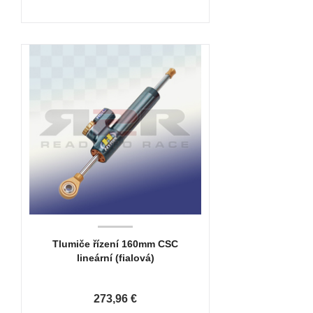
Tlumiče řízení 160mm CSC
lineární (fialová)
273,96 €