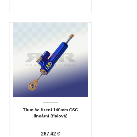
Tlumiče řízení 140mm CSC
lineární (fialová)
267,42 €