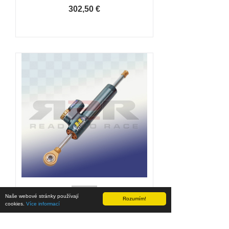
302,50 €
Naše webové stránky používají
Tlumiče řízení 75mm CSC
Rozumím!
cookies.
Více informací
lineární - obrácené (fialová)